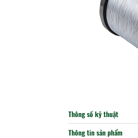
Thông số kỹ thuật
Cấu tạo lõi: CuZn36 có 
Thông tin sản phẩm
Độ bền kéo (Tensile stre