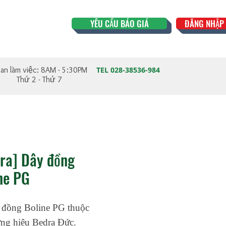
YÊU CẦU BÁO GIÁ
ĐĂNG NHẬP 
ian làm việc: 8AM - 5:30PM
TEL 028-38536-984
Thứ 2 - Thứ 7
ra] Dây đồng
ne PG
 đồng Boline PG thuộc
ng hiệu Bedra Đức.