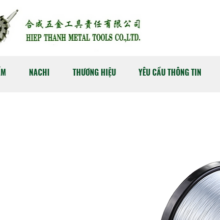
ẨM
NACHI
THƯƠNG HIỆU
YÊU CẦU THÔNG TIN