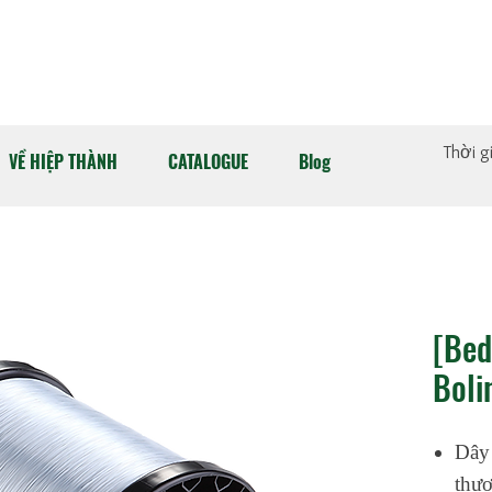
Thời g
VỀ HIỆP THÀNH
CATALOGUE
Blog
[Bed
Boli
Dây
thươ