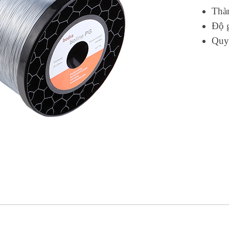
Thà
Độ 
Quy 
phủ Kẽm (Zn).
ngth): 900 MPa / 130,000 PSI.