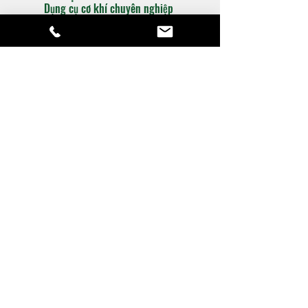
Dụng cụ cơ khí chuyên nghiệp
Hỗ trợ
​Catalogue
​Chính sách hỗ trợ
Phương thức thanh toán
Liên lạc
Hỗ trợ tư vấn:
SĐT:
028-3952-0133
Zalo: Ms.Linh -
090.880.1743
sale-02@hiepthanhtools.com
Về Hiệp Thành
​Về Công ty
Liên hệ chúng tôi
Góc tìm hiểu về Ngành