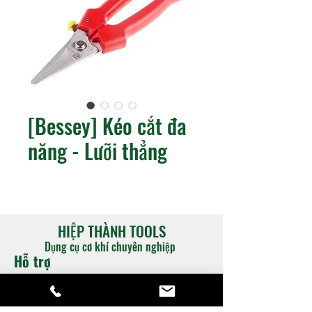
[Bessey] Kéo cắt đa
năng - Lưỡi thẳng
HIỆP THÀNH TOOLS
Dụng cụ cơ khí chuyên nghiệp
Hỗ trợ
​Catalogue
​Chính sách hỗ trợ