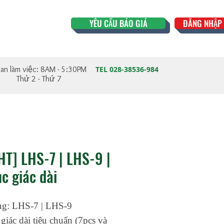
YÊU CẦU BÁO GIÁ
ĐĂNG NHẬP 
ian làm việc: 8AM - 5:30PM
TEL 028-38536-984
Thứ 2 - Thứ 7
HT] LHS-7 | LHS-9 |
ục giác dài
g: LHS-7 | LHS-9
giác dài tiêu chuẩn (7pcs và