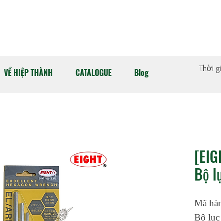
Thời g
VỀ HIỆP THÀNH
CATALOGUE
Blog
[EIG
Bộ l
Mã hàn
Bộ lục 