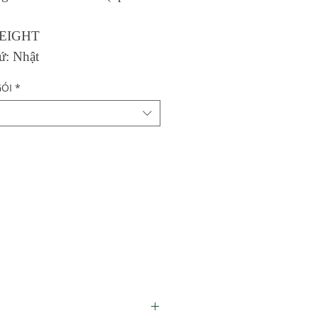
 EIGHT
ứ: Nhật
ÓI
*