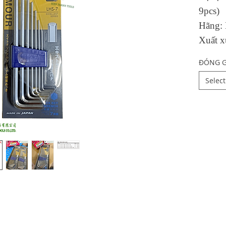
9pcs)
Hãng:
Xuất x
ĐÓNG G
Select