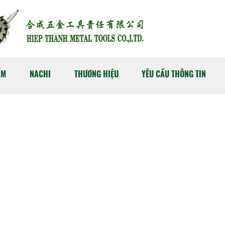
ẨM
NACHI
THƯƠNG HIỆU
YÊU CẦU THÔNG TIN