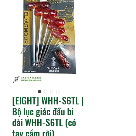
[EIGHT] WHH-S6TL |
Bộ lục giác đầu bi
dài WHH-S6TL (có
tay cầm rời)