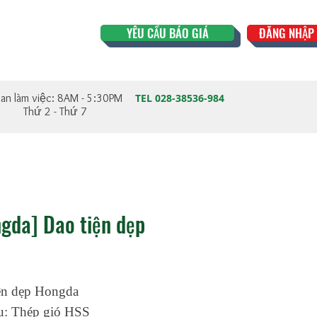
YÊU CẦU BÁO GIÁ
ĐĂNG NHẬP 
ian làm việc: 8AM - 5:30PM
TEL 028-38536-984
Thứ 2 - Thứ 7
gda] Dao tiện dẹp
ện dẹp Hongda
ệu: Thép gió HSS