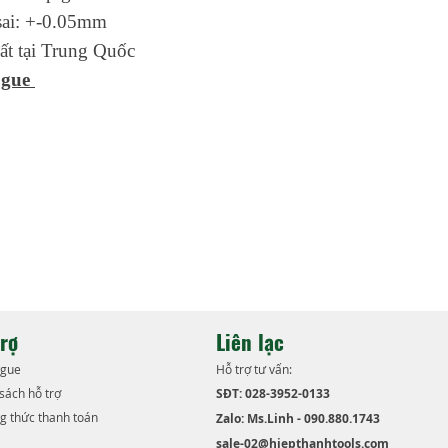
sai: +-0.05mm
ất tại Trung Quốc
ogue
trợ
Liên lạc
ogue
Hỗ trợ tư vấn:
 sách hỗ trợ
SĐT: 028-3952-0133
g thức thanh toán
Zalo: Ms.Linh - 090.880.1743
sale-02@hiepthanhtools.com