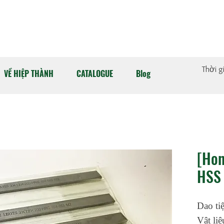
Thời g
VỀ HIỆP THÀNH
CATALOGUE
Blog
[Hon
HSS
Dao ti
Vật li