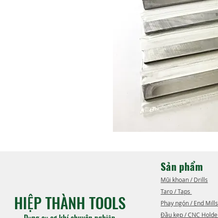
Sản phẩm
Mũi khoan / Drills
Taro / Taps ​
HIỆP THÀNH TOOLS
Phay ngón / End Mills
Đầu kẹp / CNC Holde