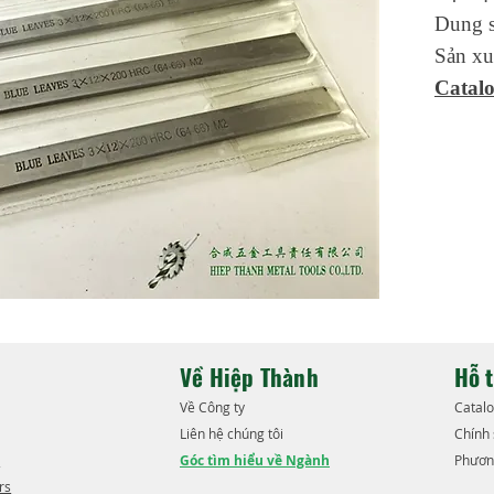
Dung 
Sản xu
Catal
Về Hiệp Thành
Hỗ 
​Về Công ty
​Catal
Liên hệ chúng tôi
​Chính
​
Góc tìm hiểu về Ngành
Phươn
rs