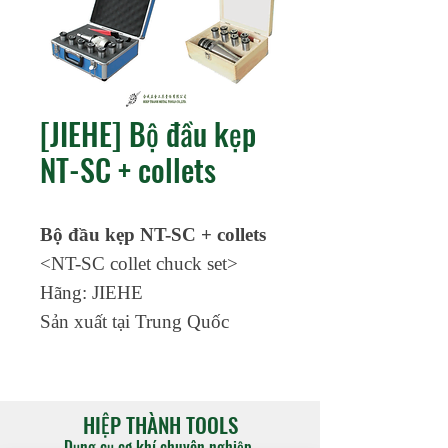
[JIEHE] Bộ đầu kẹp
NT-SC + collets
Bộ đầu kẹp NT-SC + collets
<NT-SC collet chuck set>
Hãng: JIEHE
Sản xuất tại Trung Quốc
HIỆP THÀNH TOOLS
Dụng cụ cơ khí chuyên nghiệp