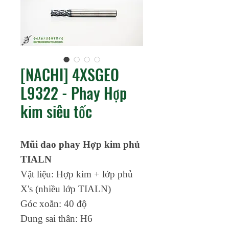
[NACHI] 4XSGEO
L9322 - Phay Hợp
kim siêu tốc
Mũi dao phay Hợp kim phủ
TIALN
Vật liệu: Hợp kim + lớp phủ
X's (nhiều lớp TIALN)
Góc xoắn: 40 độ
Dung sai thân: H6