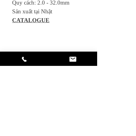
Quy cách: 2.0 - 32.0mm
Sản xuất tại Nhật
CATALOGUE
HIỆP THÀNH TOOLS
Dụng cụ cơ khí chuyên nghiệp
Hỗ trợ
​Catalogue
​Chính sách hỗ trợ
Phương thức thanh toán
Liên lạc
Hỗ trợ tư vấn:
SĐT:
028-3952-0133
Zalo: Ms.Linh -
090.880.1743