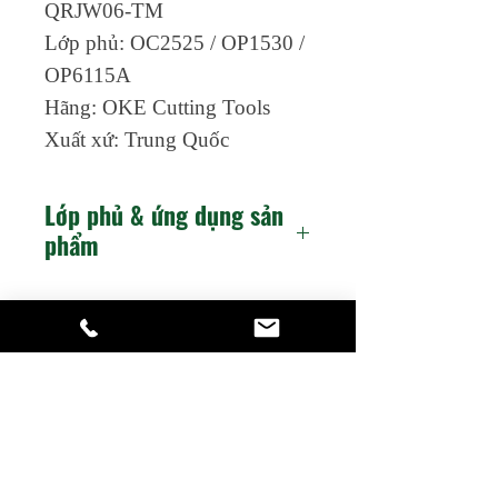
QRJW06-TM
Lớp phủ: OC2525 / OP1530 /
OP6115A
Hãng: OKE Cutting Tools
Xuất xứ: Trung Quốc
Lớp phủ & ứng dụng sản
phẩm
OC2525
P25（P20-
P30）
HIỆP THÀNH TOOLS
M20-M30
Dụng cụ cơ khí chuyên nghiệp
K25-K35
Hỗ trợ
​Catalogue
OP1530
M15-M30
​Chính sách hỗ trợ
P20-P30