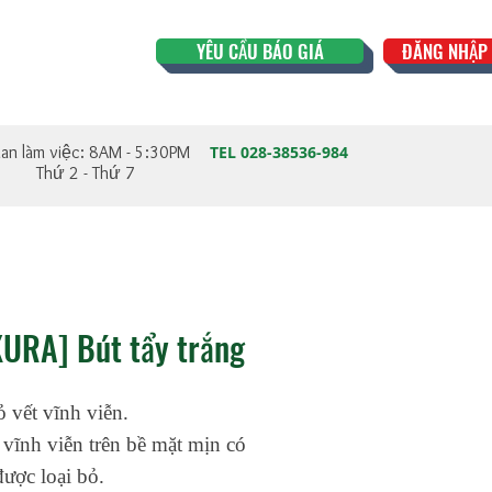
YÊU CẦU BÁO GIÁ
ĐĂNG NHẬP 
ian làm việc: 8AM - 5:30PM
TEL 028-38536-984
Thứ 2 - Thứ 7
URA] Bút tẩy trắng
ỏ vết vĩnh viễn.
vĩnh viễn trên bề mặt mịn có
được loại bỏ.