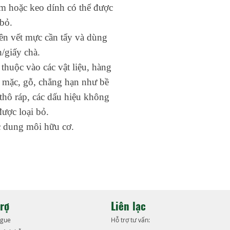
 hoặc keo dính có thể được
 bỏ.
ên vết mực cần tẩy và dùng
/giấy chà.
thuộc vào các vật liệu, hàng
mặc, gỗ, chẳng hạn như bề
thô ráp, các dấu hiệu không
được loại bỏ.
 dung môi hữu cơ.
trợ
Liên lạc
ogue
Hỗ trợ tư vấn: