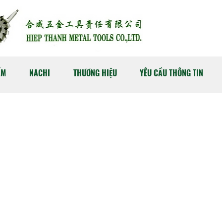
ẨM
NACHI
THƯƠNG HIỆU
YÊU CẦU THÔNG TIN