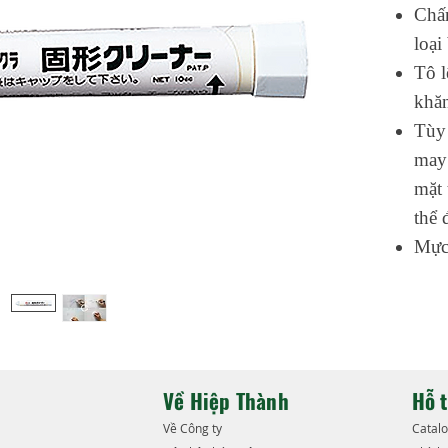
Chấm
loại
Tô l
khăn
Tùy 
may 
mặt 
thể 
Mực
Về Hiệp Thành
Hỗ 
​Về Công ty
​Catal