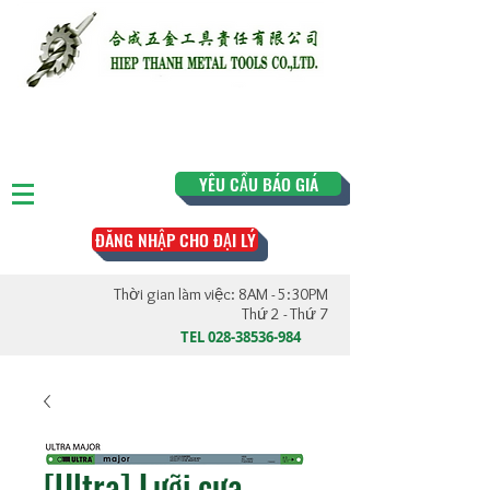
YÊU CẦU BÁO GIÁ
ĐĂNG NHẬP CHO ĐẠI LÝ
Thời gian làm việc: 8AM - 5:30PM
Thứ 2 - Thứ 7
TEL
028-38536-984
[Ultra] Lưỡi cưa