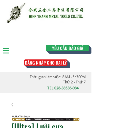
YÊU CẦU BÁO GIÁ
ĐĂNG NHẬP CHO ĐẠI LÝ
Thời gian làm việc: 8AM - 5:30PM
Thứ 2 - Thứ 7
TEL
028-38536-984
[Ultra] Lưỡi cưa