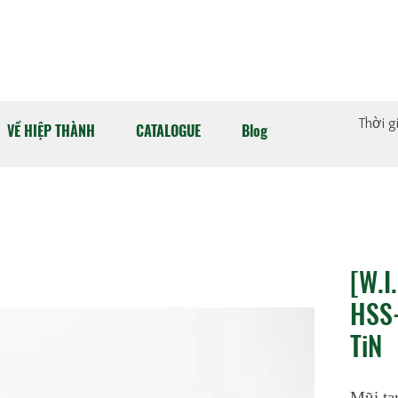
Thời g
VỀ HIỆP THÀNH
CATALOGUE
Blog
[W.I
HSS-
TiN
Mũi ta