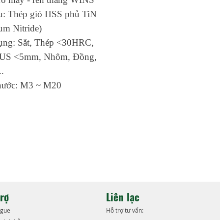
ệu: Thép gió HSS phủ TiN
ium Nitride)
ụng: Sắt, Thép <30HRC,
SUS <5mm, Nhôm, Đồng,
..
hước: M3 ~ M20
trợ
Liên lạc
ogue
Hỗ trợ tư vấn: