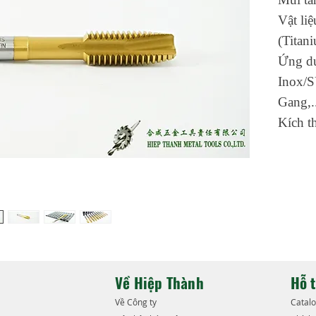
Vật li
(Titan
Ứng d
Inox/
Gang,.
Kích t
Về Hiệp Thành
Hỗ 
​Về Công ty
​Catal