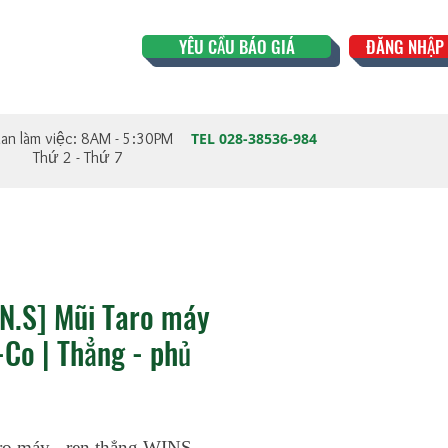
YÊU CẦU BÁO GIÁ
ĐĂNG NHẬP 
ian làm việc: 8AM - 5:30PM
TEL 028-38536-984
Thứ 2 - Thứ 7
.N.S] Mũi Taro máy
Co | Thẳng - phủ
ro máy - ren thẳng WINS