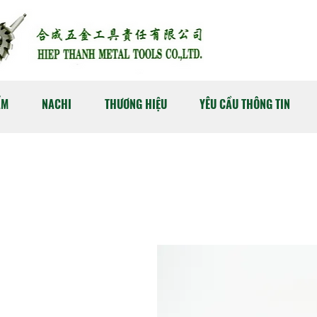
ẨM
NACHI
THƯƠNG HIỆU
YÊU CẦU THÔNG TIN