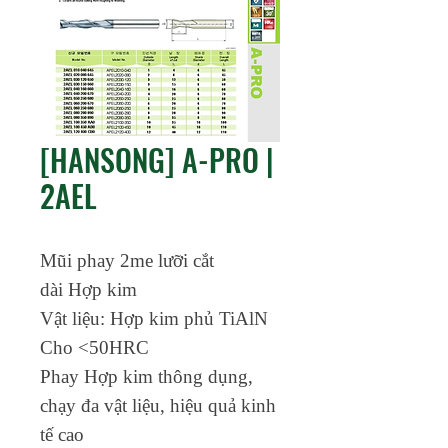
[HANSONG] A-PRO |
2AEL
Mũi phay 2me lưỡi cắt
dài Hợp kim
Vật liệu: Hợp kim phủ TiAlN
Cho <50HRC
Phay Hợp kim thông dụng,
chạy đa vật liệu, hiệu quả kinh
tế cao