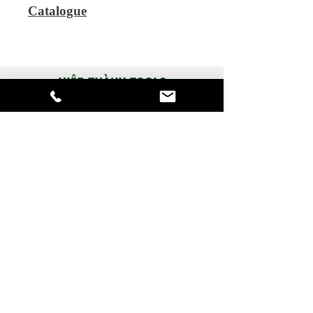
Catalogue
HIỆP THÀNH TOOLS
Dụng cụ cơ khí chuyên nghiệp
Hỗ trợ
​Catalogue
​Chính sách hỗ trợ
Phương thức thanh toán
Liên lạc
Hỗ trợ tư vấn:
SĐT:
028-3952-0133
Zalo: Ms.Linh -
090.880.1743
sale-02@hiepthanhtools.com
Về Hiệp Thành
​Về Công ty