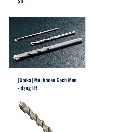
SB
[Unika] Mũi khoan Gạch Men
- dạng TR