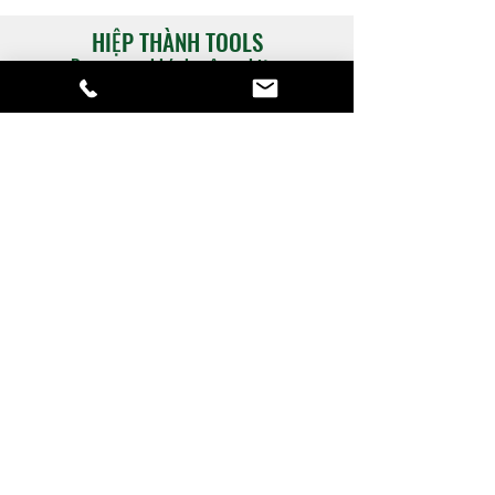
HIỆP THÀNH TOOLS
Dụng cụ cơ khí chuyên nghiệp
Hỗ trợ
​Catalogue
​Chính sách hỗ trợ
Phương thức thanh toán
Liên lạc
Hỗ trợ tư vấn:
SĐT:
028-3952-0133
Zalo: Ms.Linh -
090.880.1743
sale-02@hiepthanhtools.com
Về Hiệp Thành
​Về Công ty
Liên hệ chúng tôi
Góc tìm hiểu về Ngành