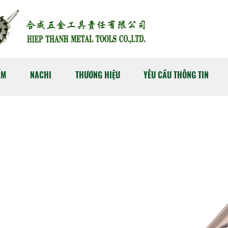
ẨM
NACHI
THƯƠNG HIỆU
YÊU CẦU THÔNG TIN