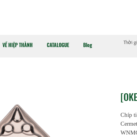
Thời g
VỀ HIỆP THÀNH
CATALOGUE
Blog
[OK
Chíp t
Cermet
WNMG