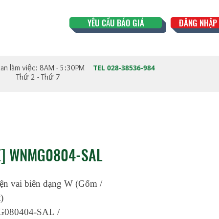
YÊU CẦU BÁO GIÁ
ĐĂNG NHẬP 
ian làm việc: 8AM - 5:30PM
TEL 028-38536-984
Thứ 2 - Thứ 7
E] WNMG0804-SAL
iện vai biên dạng W (Gốm /
)
080404-SAL /