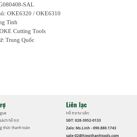
080408-SAL
hủ: OKE6320 / OKE6310
ng Tinh
OKE Cutting Tools
ứ: Trung Quốc
trợ
Liên lạc
ogue
Hỗ trợ tư vấn:
 sách hỗ trợ
SĐT: 028-3952-0133
g thức thanh toán
Zalo: Ms.Linh - 090.880.1743
sale-02@hiepthanhtools.com