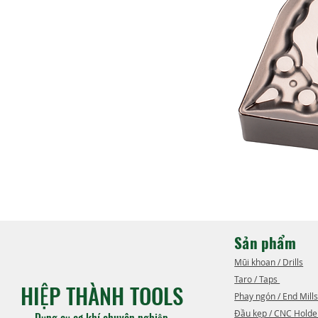
Sản phẩm
Mũi khoan / Drills
Taro / Taps ​
HIỆP THÀNH TOOLS
Phay ngón / End Mills
Đầu kẹp / CNC Holde