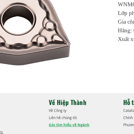
WNMG
Lớp p
Gia cô
Hãng: 
Xuất x
Về Hiệp Thành
Hỗ 
​Về Công ty
​Catal
Liên hệ chúng tôi
​Chính
​
Góc tìm hiểu về Ngành
Phươn
rs